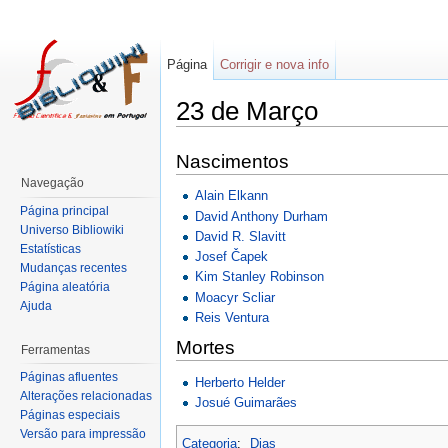
Página
Corrigir e nova info
23 de Março
Nascimentos
Navegação
Alain Elkann
Página principal
David Anthony Durham
Universo Bibliowiki
David R. Slavitt
Estatísticas
Josef Čapek
Mudanças recentes
Kim Stanley Robinson
Página aleatória
Moacyr Scliar
Ajuda
Reis Ventura
Mortes
Ferramentas
Páginas afluentes
Herberto Helder
Alterações relacionadas
Josué Guimarães
Páginas especiais
Versão para impressão
Categoria
:
Dias