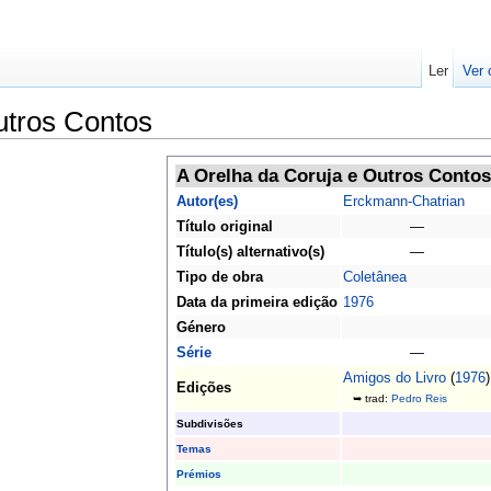
Ler
Ver 
utros Contos
A Orelha da Coruja e Outros Contos
Autor(es)
Erckmann-Chatrian
Título original
—
Título(s) alternativo(s)
—
Tipo de obra
Coletânea
Data da primeira edição
1976
Género
Série
—
Amigos do Livro
(
1976
)
Edições
➥ trad:
Pedro Reis
Subdivisões
Temas
Prémios