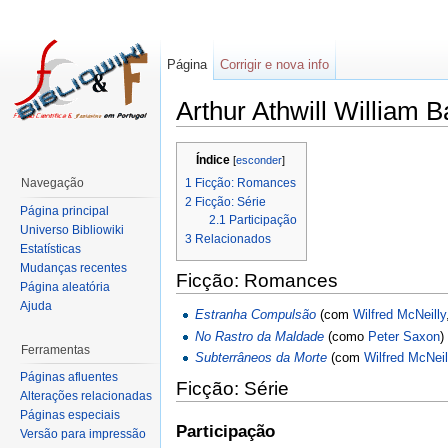
Página
Corrigir e nova info
Arthur Athwill William B
Índice
[
esconder
]
1
Ficção: Romances
Navegação
2
Ficção: Série
Página principal
2.1
Participação
Universo Bibliowiki
3
Relacionados
Estatísticas
Mudanças recentes
Ficção: Romances
Página aleatória
Ajuda
Estranha Compulsão
(com
Wilfred McNeilly
No Rastro da Maldade
(como
Peter Saxon
Ferramentas
Subterrâneos da Morte
(com
Wilfred McNeil
Páginas afluentes
Ficção: Série
Alterações relacionadas
Páginas especiais
Participação
Versão para impressão