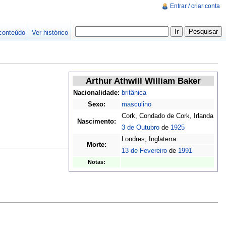
Entrar / criar conta
conteúdo
Ver histórico
Arthur Athwill William Baker
Nacionalidade:
britânica
Sexo:
masculino
Cork, Condado de Cork, Irlanda
Nascimento:
3 de Outubro
de
1925
Londres, Inglaterra
Morte:
13 de Fevereiro
de
1991
Notas: