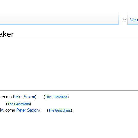
Ler
Ver 
aker
, como
Peter Saxon
) (
)
The Guardians
) (
)
The Guardians
ly
, como
Peter Saxon
) (
)
The Guardians