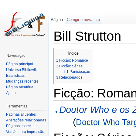
Página
Corrigir e nova info
Bill Strutton
Índice
Navegação
1
Ficção: Romance
Página principal
2
Ficção: Séries
Universo Bibliowiki
2.1
Participação
Estatísticas
3
Relacionados
Mudanças recentes
Página aleatória
Ficção: Roma
Ajuda
Ferramentas
Doutor Who e os Z
Páginas afluentes
(
Doctor Who Targ
Alterações relacionadas
Páginas especiais
Versão para impressão