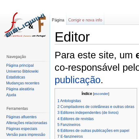
Página
Corrigir e nova info
Editor
Para este site, um
Navegação
co-responsável pel
Página principal
Universo Bibliowiki
publicação
.
Estatísticas
Mudanças recentes
Página aleatória
Índice
[
esconder
]
Ajuda
1
Antologistas
2
Compiladores de coletâneas e outras obras
Ferramentas
3
Editores independentes (de livros)
Páginas afluentes
4
Editores de revistas
Alterações relacionadas
5
Fanzineiros
Páginas especiais
6
Editores de outras publicações em papel
Versão para impressão
7
E-fanzineiros