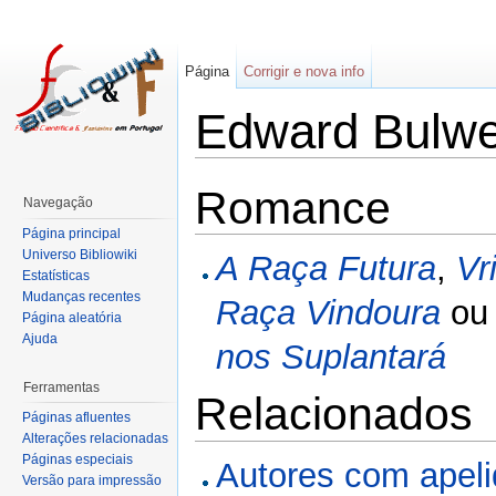
Página
Corrigir e nova info
Edward Bulwe
Romance
Navegação
Página principal
Universo Bibliowiki
A Raça Futura
,
Vr
Estatísticas
Mudanças recentes
Raça Vindoura
o
Página aleatória
Ajuda
nos Suplantará
Ferramentas
Relacionados
Páginas afluentes
Alterações relacionadas
Páginas especiais
Autores com apel
Versão para impressão