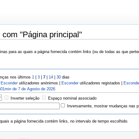
 com "Página principal"
nas para as quais a página fornecida contém links (ou de todas as que pert
ças nos últimos
1
|
3
|
7
|
14
|
30
dias
|
Esconder
utilizadores anónimos |
Esconder
utilizadores registados |
Esconde
01min de 7 de Agosto de 2026
Inverter seleção
Espaço nominal associado
Inversamente, mostrar mudanças nas pá
uais a página fornecida contém links, no intervalo de tempo escolhido.