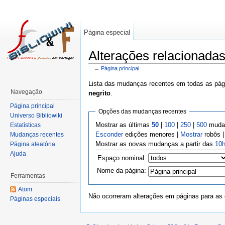
Página especial
Alterações relacionadas
←
Página principal
Lista das mudanças recentes em todas as pági
Navegação
negrito
.
Página principal
Opções das mudanças recentes
Universo Bibliowiki
Mostrar as últimas
50
|
100
|
250
|
500
mudan
Estatísticas
Esconder
edições menores |
Mostrar
robôs 
Mudanças recentes
Mostrar as novas mudanças a partir das
10h
Página aleatória
Ajuda
Espaço nominal:
Nome da página:
Ferramentas
Atom
Não ocorreram alterações em páginas para as q
Páginas especiais