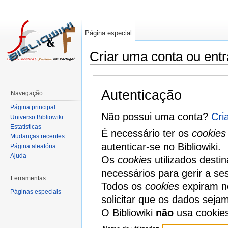
Página especial
Criar uma conta ou entr
Autenticação
Navegação
Página principal
Não possui uma conta?
Cri
Universo Bibliowiki
Estatísticas
É necessário ter os
cookies
Mudanças recentes
autenticar-se no Bibliowiki.
Página aleatória
Ajuda
Os
cookies
utilizados desti
necessários para gerir a se
Ferramentas
Todos os
cookies
expiram no
Páginas especiais
solicitar que os dados seja
O Bibliowiki
não
usa cookie