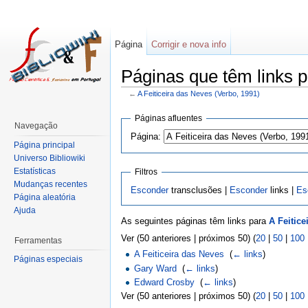
Página
Corrigir e nova info
Páginas que têm links p
←
A Feiticeira das Neves (Verbo, 1991)
Páginas afluentes
Navegação
Página:
Página principal
Universo Bibliowiki
Estatísticas
Filtros
Mudanças recentes
Esconder
transclusões |
Esconder
links |
Es
Página aleatória
Ajuda
As seguintes páginas têm links para
A Feitice
Ver (50 anteriores | próximos 50) (
20
|
50
|
100
Ferramentas
A Feiticeira das Neves
‎
(
← links
)
Páginas especiais
Gary Ward
‎
(
← links
)
Edward Crosby
‎
(
← links
)
Ver (50 anteriores | próximos 50) (
20
|
50
|
100