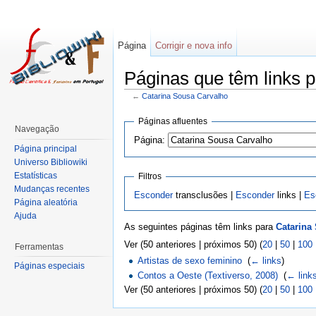
Página
Corrigir e nova info
Páginas que têm links 
←
Catarina Sousa Carvalho
Páginas afluentes
Navegação
Página:
Página principal
Universo Bibliowiki
Estatísticas
Filtros
Mudanças recentes
Esconder
transclusões |
Esconder
links |
Es
Página aleatória
Ajuda
As seguintes páginas têm links para
Catarina
Ver (50 anteriores | próximos 50) (
20
|
50
|
100
Ferramentas
Artistas de sexo feminino
‎
(
← links
)
Páginas especiais
Contos a Oeste (Textiverso, 2008)
‎
(
← link
Ver (50 anteriores | próximos 50) (
20
|
50
|
100