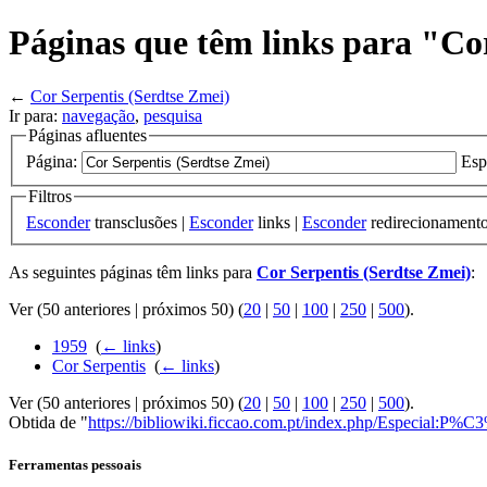
Páginas que têm links para "Co
←
Cor Serpentis (Serdtse Zmei)
Ir para:
navegação
,
pesquisa
Páginas afluentes
Página:
Esp
Filtros
Esconder
transclusões |
Esconder
links |
Esconder
redirecionament
As seguintes páginas têm links para
Cor Serpentis (Serdtse Zmei)
:
Ver (50 anteriores | próximos 50) (
20
|
50
|
100
|
250
|
500
).
1959
‎
(
← links
)
Cor Serpentis
‎
(
← links
)
Ver (50 anteriores | próximos 50) (
20
|
50
|
100
|
250
|
500
).
Obtida de "
https://bibliowiki.ficcao.com.pt/index.php/Especial:P%
Ferramentas pessoais