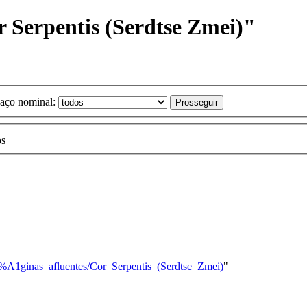
r Serpentis (Serdtse Zmei)"
aço nominal:
os
C3%A1ginas_afluentes/Cor_Serpentis_(Serdtse_Zmei)
"