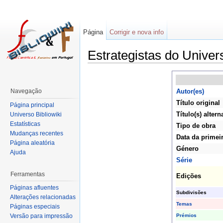
Página
Corrigir e nova info
Estrategistas do Univer
Navegação
Autor(es)
Título original
Página principal
Título(s) altern
Universo Bibliowiki
Estatísticas
Tipo de obra
Mudanças recentes
Data da primei
Página aleatória
Género
Ajuda
Série
Ferramentas
Edições
Páginas afluentes
Subdivisões
Alterações relacionadas
Temas
Páginas especiais
Prémios
Versão para impressão