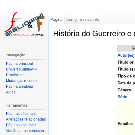
Página
Corrigir e nova info
História do Guerreiro e
H
Navegação
Autor(es)
Título or
Página principal
Título(s) 
Universo Bibliowiki
Estatísticas
Tipo de 
Mudanças recentes
Data da p
Página aleatória
Género
Ajuda
Série
Ferramentas
Páginas afluentes
Alterações relacionadas
Edições
Páginas especiais
Versão para impressão