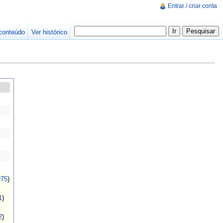
Entrar / criar conta
conteúdo
Ver histórico
975
)
1
)
2
)