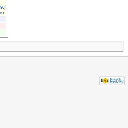
990
)
lho