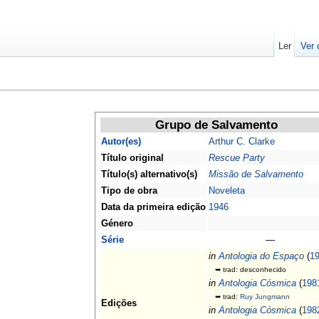
Ler
Ver 
Grupo de Salvamento
Autor(es)
Arthur C. Clarke
Título original
Rescue Party
Título(s) alternativo(s)
Missão de Salvamento
Tipo de obra
Noveleta
Data da primeira edição
1946
Género
Série
—
in
Antologia do Espaço
(
1
➥ trad: desconhecido
in
Antologia Cósmica
(
198
➥ trad:
Ruy Jungmann
Edições
in
Antologia Cósmica
(
198