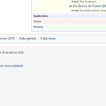
➥ trad:
Ruy Jungmann
in
Em Busca do Futuro
(
1
➥ trad:
Ana McDonald de Carva
Subdivisões
Temas
Prémios
as em 1975
Falta género
Falta tema
e 29 de Abril de 2015.
de responsabilidade