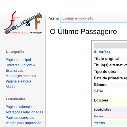
Página
Corrigir e nova info
O Último Passageiro
Navegação
Autor(es)
Título original
Página principal
Título(s) alternativ
Universo Bibliowiki
Estatísticas
Tipo de obra
Mudanças recentes
Data da primeira e
Página aleatória
Género
Ajuda
Série
Ferramentas
Edições
Páginas afluentes
Subdivisões
Alterações relacionadas
Temas
Páginas especiais
Prémios
Versão para impressão