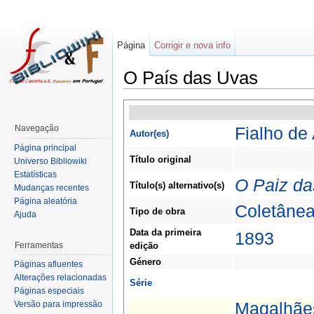
Página
Corrigir e nova info
O País das Uvas
Navegação
Fialho de
Autor(es)
Página principal
Título original
Universo Bibliowiki
Estatísticas
O Paiz d
Título(s) alternativo(s)
Mudanças recentes
Página aleatória
Coletâne
Tipo de obra
Ajuda
Data da primeira
1893
Ferramentas
edição
Género
Páginas afluentes
Alterações relacionadas
Série
Páginas especiais
Magalhãe
Versão para impressão