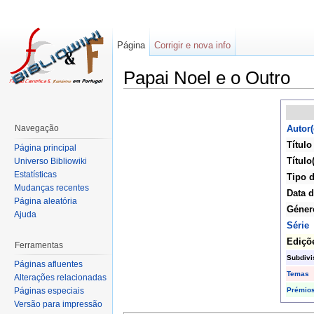
Página
Corrigir e nova info
Papai Noel e o Outro
Navegação
Autor(
Título
Página principal
Título
Universo Bibliowiki
Estatísticas
Tipo 
Mudanças recentes
Data d
Página aleatória
Géner
Ajuda
Série
Ediçõ
Ferramentas
Subdivi
Páginas afluentes
Temas
Alterações relacionadas
Prémio
Páginas especiais
Versão para impressão