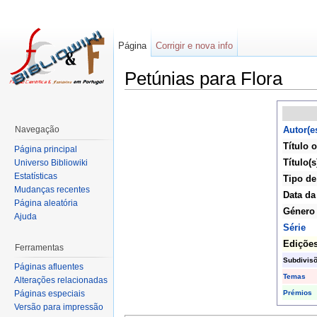
Página
Corrigir e nova info
Petúnias para Flora
Navegação
Autor(e
Título o
Página principal
Título(s
Universo Bibliowiki
Estatísticas
Tipo de
Mudanças recentes
Data da
Página aleatória
Género
Ajuda
Série
Ediçõe
Ferramentas
Subdivis
Páginas afluentes
Temas
Alterações relacionadas
Prémios
Páginas especiais
Versão para impressão