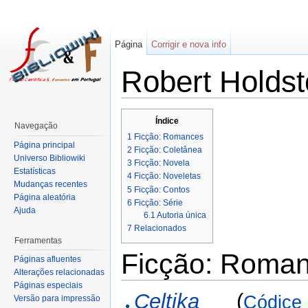
Página
Corrigir e nova info
Robert Holds
Índice
Navegação
1
Ficção: Romances
Página principal
2
Ficção: Coletânea
Universo Bibliowiki
3
Ficção: Novela
Estatísticas
4
Ficção: Noveletas
Mudanças recentes
5
Ficção: Contos
Página aleatória
6
Ficção: Série
Ajuda
6.1
Autoria única
7
Relacionados
Ferramentas
Ficção: Roma
Páginas afluentes
Alterações relacionadas
Páginas especiais
Celtika
(
Códice 
Versão para impressão