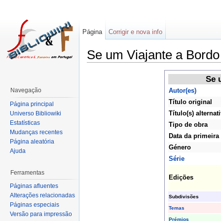
Página
Corrigir e nova info
Se um Viajante a Bordo
Se 
Navegação
Autor(es)
Título original
Página principal
Título(s) alternat
Universo Bibliowiki
Estatísticas
Tipo de obra
Mudanças recentes
Data da primeira
Página aleatória
Género
Ajuda
Série
Ferramentas
Edições
Páginas afluentes
Alterações relacionadas
Subdivisões
Páginas especiais
Temas
Versão para impressão
Prémios