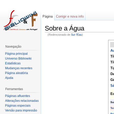
Página
Corrigir e nova info
Sobre a Água
(Redirecionado de
Sur l'Eau
)
Navegação
Au
Página principal
Tí
Universo Bibliowiki
Tí
Estatísticas
Ti
Mudanças recentes
Página aleatória
Da
Ajuda
G
Sé
Ferramentas
Ed
Páginas afluentes
Alterações relacionadas
Su
Páginas especiais
Te
Versão para impressão
Pr