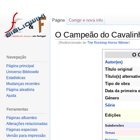
Página
Corrigir e nova info
O Campeão do Cavalin
(Redirecionado de
The Rocking-Horse Winner
)
O 
Navegação
Autor(es)
Página principal
Título original
Universo Bibliowiki
Título(s) alternativ
Estatísticas
Tipo de obra
Mudanças recentes
Página aleatória
Data da primeira 
Ajuda
Género
Série
Ferramentas
Edições
Páginas afluentes
Alterações relacionadas
Subdivisões
Páginas especiais
Temas
Versão para impressão
Prémios