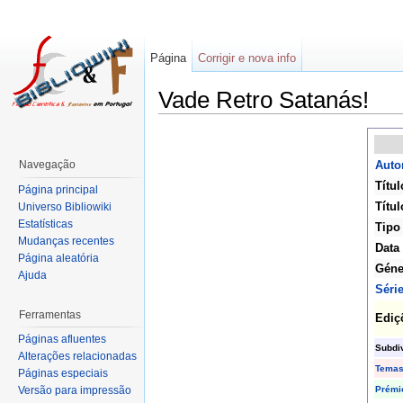
Página
Corrigir e nova info
Vade Retro Satanás!
Navegação
Auto
Títul
Página principal
Títul
Universo Bibliowiki
Estatísticas
Tipo
Mudanças recentes
Data
Página aleatória
Géne
Ajuda
Séri
Ferramentas
Ediç
Páginas afluentes
Subdi
Alterações relacionadas
Tema
Páginas especiais
Prémi
Versão para impressão