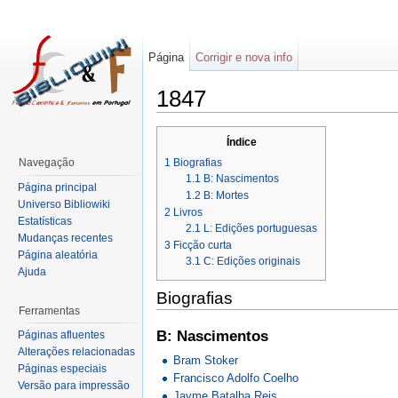
Página
Corrigir e nova info
1847
Índice
1
Biografias
Navegação
1.1
B: Nascimentos
Página principal
1.2
B: Mortes
Universo Bibliowiki
2
Livros
Estatísticas
2.1
L: Edições portuguesas
Mudanças recentes
3
Ficção curta
Página aleatória
3.1
C: Edições originais
Ajuda
Biografias
Ferramentas
B: Nascimentos
Páginas afluentes
Alterações relacionadas
Bram Stoker
Páginas especiais
Francisco Adolfo Coelho
Versão para impressão
Jayme Batalha Reis