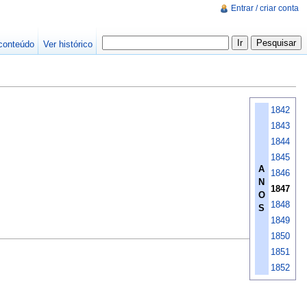
Entrar / criar conta
conteúdo
Ver histórico
1842
1843
1844
1845
A
1846
N
1847
O
1848
S
1849
1850
1851
1852