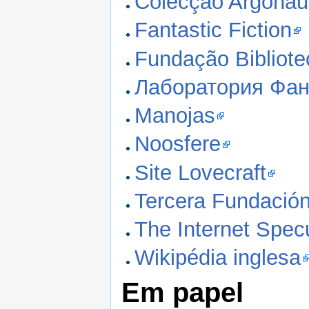
Colecção Argonau
Fantastic Fiction
Fundação Bibliote
Лаборатория Фант
Manojas
Noosfere
Site Lovecraft
Tercera Fundació
The Internet Spec
Wikipédia inglesa
Em papel