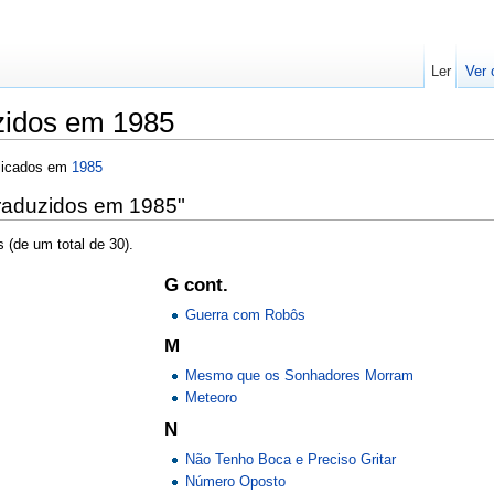
Ler
Ver 
zidos em 1985
licados em
1985
traduzidos em 1985"
 (de um total de 30).
G cont.
Guerra com Robôs
M
Mesmo que os Sonhadores Morram
Meteoro
N
Não Tenho Boca e Preciso Gritar
Número Oposto