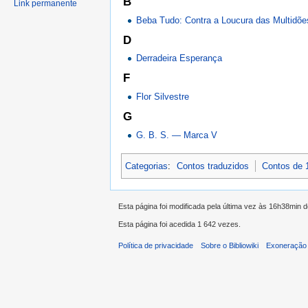
B
Link permanente
Beba Tudo: Contra a Loucura das Multidõe
D
Derradeira Esperança
F
Flor Silvestre
G
G. B. S. — Marca V
Categorias
:
Contos traduzidos
Contos de 
Esta página foi modificada pela última vez às 16h38min 
Esta página foi acedida 1 642 vezes.
Política de privacidade
Sobre o Bibliowiki
Exoneração 