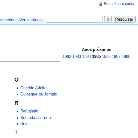
Entrar / criar conta
conteúdo
Ver histórico
Anos próximos
1982
1983
1984
1985
1986
1987
1988
Q
Querido Adolfo
Quiosque de Jornais
R
Refugiado
Retirada da Terra
Rex
T