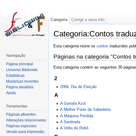
Categoria
Corrigir e nova info
Categoria:Contos tradu
Esta categoria reúne os
contos
traduzidos pub
Navegação
Páginas na categoria "Contos 
Página principal
Esta categoria contém as seguintes 30 páginas
Universo Bibliowiki
Estatísticas
2
Mudanças recentes
2066: Dia de Eleição
Página aleatória
Ajuda
A
A Garrafa Azul
Ferramentas
A Melhor Parte da Sabedoria
Páginas afluentes
A Máquina Perdida
Alterações relacionadas
A Sentinela
Páginas especiais
A Volta do Robô
Versão para impressão