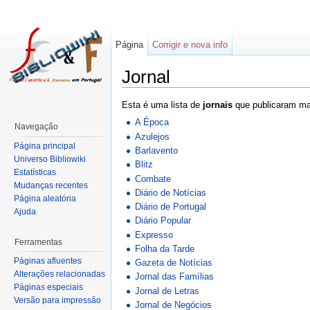
Página
Corrigir e nova info
Jornal
Esta é uma lista de
jornais
que publicaram mat
A Época
Navegação
Azulejos
Página principal
Barlavento
Universo Bibliowiki
Blitz
Estatísticas
Combate
Mudanças recentes
Diário de Notícias
Página aleatória
Diário de Portugal
Ajuda
Diário Popular
Expresso
Ferramentas
Folha da Tarde
Páginas afluentes
Gazeta de Notícias
Alterações relacionadas
Jornal das Famílias
Páginas especiais
Jornal de Letras
Versão para impressão
Jornal de Negócios