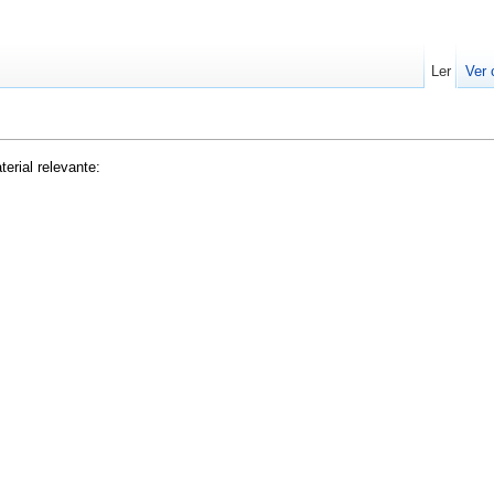
Ler
Ver 
erial relevante: