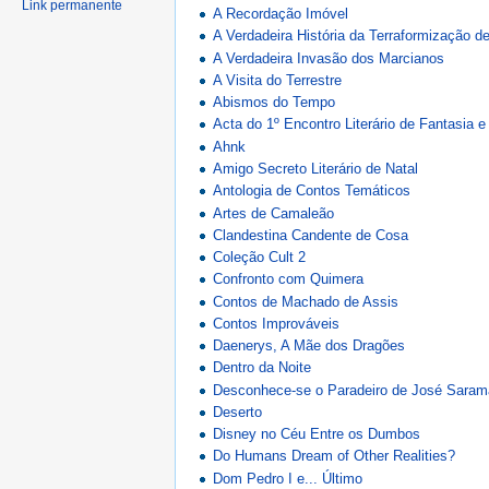
Link permanente
A Recordação Imóvel
A Verdadeira História da Terraformização d
A Verdadeira Invasão dos Marcianos
A Visita do Terrestre
Abismos do Tempo
Acta do 1º Encontro Literário de Fantasia e
Ahnk
Amigo Secreto Literário de Natal
Antologia de Contos Temáticos
Artes de Camaleão
Clandestina Candente de Cosa
Coleção Cult 2
Confronto com Quimera
Contos de Machado de Assis
Contos Improváveis
Daenerys, A Mãe dos Dragões
Dentro da Noite
Desconhece-se o Paradeiro de José Sara
Deserto
Disney no Céu Entre os Dumbos
Do Humans Dream of Other Realities?
Dom Pedro I e... Último