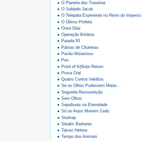
O Planeta das Traseiras
O Soldado Jacob
O Telepata Experiente no Reino do Impens
O Último Profeta
Onze Dias
Operação Britânia
Parada 93
Pátrias de Chuteiras
Pavão Misterioso
Pax
Point of K(No)w Return
Prova Oral
Quatro Contos Inéditos
Se os Olhos Pudessem Matar...
Segunda Ressurreição
Sem Olhos
Sepulturas na Eternidade
Só os Anjos Morrem Cedo
Startrap
Steaks Barbares
Talvez Helena
Tempo dos Animais