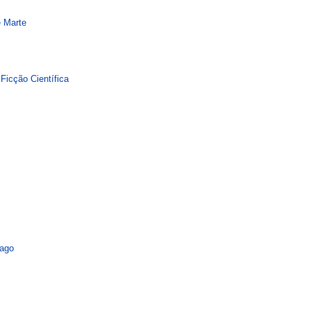
e Marte
 Ficção Científica
mago