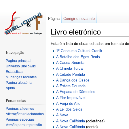
Página
Corrigir e nova info
Livro eletrónico
Esta é a lista de obras editadas em formato d
1º Concurso Cultural Cranik
Navegação
A Batalha dos Egos Reais
Página principal
A Causa Secreta
Universo Bibliowiki
A Chinela Turca
Estatísticas
A Cidade Perdida
Mudanças recentes
A Dança dos Ossos
Página aleatória
A Esfera Dourada
Ajuda
A Espada de Dâmocles
A Flor Improvável
Ferramentas
A Forja de Aliq
Páginas afluentes
A Lei dos Seios
Alterações relacionadas
A Nave
Páginas especiais
A Nova Califórnia
(coletânea)
Versão para impressão
A Nova Califórnia
(conto)