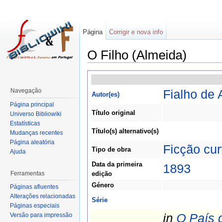
Página
Corrigir e nova info
O Filho (Almeida)
Navegação
Fialho de 
Autor(es)
Página principal
Título original
Universo Bibliowiki
Estatísticas
Título(s) alternativo(s)
Mudanças recentes
Página aleatória
Ficção cur
Tipo de obra
Ajuda
Data da primeira
1893
Ferramentas
edição
Género
Páginas afluentes
Alterações relacionadas
Série
Páginas especiais
in
O País 
Versão para impressão