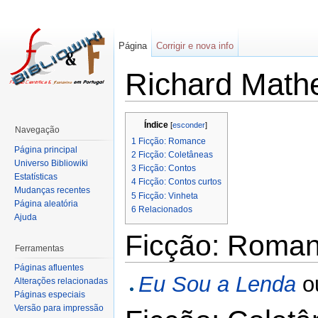
Página
Corrigir e nova info
Richard Math
Índice
[
esconder
]
Navegação
1
Ficção: Romance
Página principal
2
Ficção: Coletâneas
Universo Bibliowiki
3
Ficção: Contos
Estatísticas
4
Ficção: Contos curtos
Mudanças recentes
5
Ficção: Vinheta
Página aleatória
6
Relacionados
Ajuda
Ficção: Roma
Ferramentas
Páginas afluentes
Eu Sou a Lenda
o
Alterações relacionadas
Páginas especiais
Versão para impressão