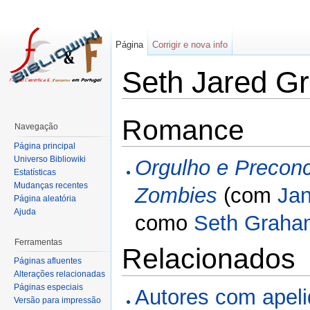
Página
Corrigir e nova info
Seth Jared G
Romance
Navegação
Página principal
Universo Bibliowiki
Orgulho e Preconc
Estatísticas
Mudanças recentes
Zombies
(com
Jan
Página aleatória
Ajuda
como
Seth Graha
Ferramentas
Relacionados
Páginas afluentes
Alterações relacionadas
Páginas especiais
Autores com apel
Versão para impressão