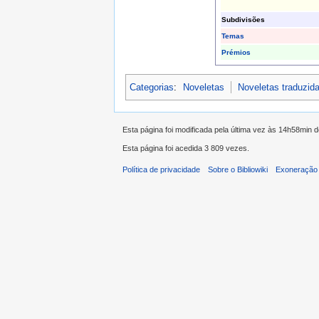
Subdivisões
Temas
Prémios
Categorias
:
Noveletas
Noveletas traduzid
Esta página foi modificada pela última vez às 14h58min d
Esta página foi acedida 3 809 vezes.
Política de privacidade
Sobre o Bibliowiki
Exoneração 