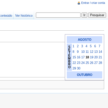
Entrar / criar conta
conteúdo
Ver histórico
AGOSTO
1
2
3
4
5
6
7
S
E
8
9
10
11
12
13
14
T
E
15
16
17
18
19
20
21
M
B
22
23
24
25
26
27
28
R
O
29
30
OUTUBRO