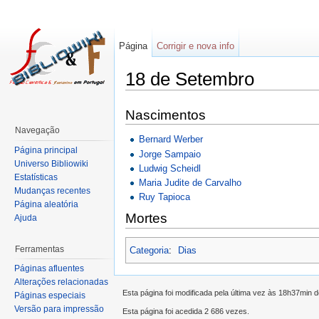
Página
Corrigir e nova info
18 de Setembro
Nascimentos
Navegação
Bernard Werber
Página principal
Jorge Sampaio
Universo Bibliowiki
Ludwig Scheidl
Estatísticas
Maria Judite de Carvalho
Mudanças recentes
Ruy Tapioca
Página aleatória
Mortes
Ajuda
Ferramentas
Categoria
:
Dias
Páginas afluentes
Alterações relacionadas
Esta página foi modificada pela última vez às 18h37min 
Páginas especiais
Versão para impressão
Esta página foi acedida 2 686 vezes.