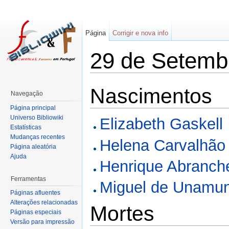
Página
Corrigir e nova info
29 de Setemb
Nascimentos
Navegação
Página principal
Universo Bibliowiki
Elizabeth Gaskell
Estatísticas
Mudanças recentes
Helena Carvalhão
Página aleatória
Ajuda
Henrique Abranch
Ferramentas
Miguel de Unamu
Páginas afluentes
Alterações relacionadas
Mortes
Páginas especiais
Versão para impressão