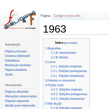
Página
Corrigir e nova info
1963
Índice
[
esconder
]
Navegação
1
Biografias
Página principal
1.1
B: Nascimentos
Universo Bibliowiki
1.2
B: Mortes
Estatísticas
2
Livros
Mudanças recentes
2.1
L: Edições originais
Página aleatória
2.2
L: Edições portuguesas
Ajuda
2.3
L: Edições brasileiras
3
Prémios e concursos
Ferramentas
4
Ficção curta
4.1
C: Edições originais
Páginas afluentes
4.2
C: Edições portuguesas
Alterações relacionadas
4.3
C: Edições brasileiras
Páginas especiais
5
Não-ficção
Versão para impressão
5.1
N: Edições originais