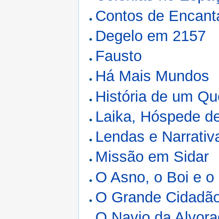
Contos de Encant
Degelo em 2157
Fausto
Há Mais Mundos
História de um Q
Laika, Hóspede d
Lendas e Narrativ
Missão em Sidar
O Asno, o Boi e o
O Grande Cidadã
O Navio da Alvor