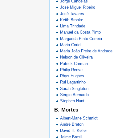
Jorge Candeias
José Miguel Ribeiro
José Tavares
Keith Brooke
Lima Trindade
Manuel da Costa Pinto
Margarida Pinto Correia
Maria Coriel
Maria João Freire de Andrade
Nelson de Oliveira
Patrick Carman
Philip Reeve
Rhys Hughes
Rui Lagartinho
Sarah Singleton
Sérgio Bernardo
Stephen Hunt
B: Mortes
Albert-Marie Schmidt
André Breton
David H. Keller
Jaime Brasil