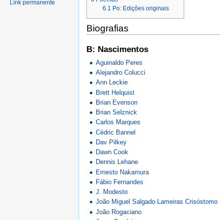
Link permanente
6.1
Po: Edições originais
Biografias
B: Nascimentos
Aguinaldo Peres
Alejandro Colucci
Ann Leckie
Brett Helquist
Brian Evenson
Brian Selznick
Carlos Marques
Cédric Bannel
Dav Pilkey
Dawn Cook
Dennis Lehane
Ernesto Nakamura
Fábio Fernandes
J. Modesto
João Miguel Salgado Lameiras Crisóstomo
João Rogaciano