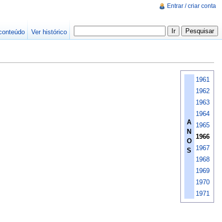
Entrar / criar conta
conteúdo
Ver histórico
1961
1962
1963
1964
A
1965
N
1966
O
1967
S
1968
1969
1970
1971