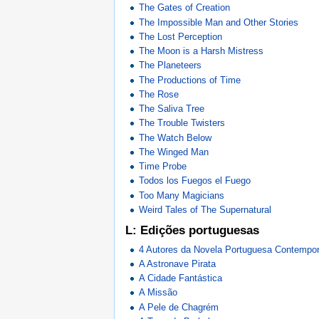
The Gates of Creation
The Impossible Man and Other Stories
The Lost Perception
The Moon is a Harsh Mistress
The Planeteers
The Productions of Time
The Rose
The Saliva Tree
The Trouble Twisters
The Watch Below
The Winged Man
Time Probe
Todos los Fuegos el Fuego
Too Many Magicians
Weird Tales of The Supernatural
L: Edições portuguesas
4 Autores da Novela Portuguesa Contempo
A Astronave Pirata
A Cidade Fantástica
A Missão
A Pele de Chagrém