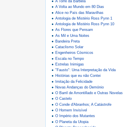
A Torre da Barbela
A Volta ao Mundo em 80 Dias
Alice no País das Maravilhas
Antologia de Mistério Ross Pynn 1
Antologia de Mistério Ross Pynn 10
As Flores que Pensam
As Mil e Uma Noites
Bandeira Preta
Cataclismo Solar
Engenheiros Cósmicos
Escala no Tempo
Estrelas Inimigas
"Fausto": Uma Interpretação da Vida
Histórias que eu não Contei
Imitação da Felicidade
Novas Andanças do Demónio
O Barril de Amontillado e Outras Novelas
O Castelo
O Conde d'Abranhos; A Catástrofe
O Homem Invisível
O Império dos Mutantes
O Planeta da Utopia