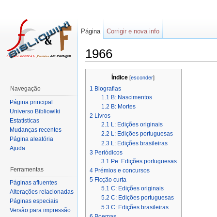
Página
Corrigir e nova info
1966
Índice
[
esconder
]
1
Biografias
Navegação
1.1
B: Nascimentos
Página principal
1.2
B: Mortes
Universo Bibliowiki
2
Livros
Estatísticas
2.1
L: Edições originais
Mudanças recentes
2.2
L: Edições portuguesas
Página aleatória
2.3
L: Edições brasileiras
Ajuda
3
Periódicos
3.1
Pe: Edições portuguesas
Ferramentas
4
Prémios e concursos
5
Ficção curta
Páginas afluentes
5.1
C: Edições originais
Alterações relacionadas
5.2
C: Edições portuguesas
Páginas especiais
5.3
C: Edições brasileiras
Versão para impressão
6
Poemas