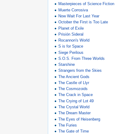
Masterpieces of Science Fiction
Muerte Corrosiva
Now Wait For Last Year
October the First is Too Late
Planet of Exile
Prisión Sideral
Rocannon's World
S is for Space
Siege Perilous
S.O.S. From Three Worlds
Starshine
Strangers from the Skies
The Ancient Gods
The Castle of Llyr
The Cosmozoids
The Crack in Space
The Crying of Lot 49
The Crystal World
The Dream Master
The Eyes of Heisenberg
The Furies
The Gate of Time