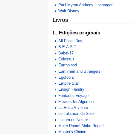
Paul Myron Anthony Linebarger
Walt Disney
Livros
L: Edições originais
All Fools' Day
B.E.A.S.T.
Babel-17
Colossus
Earthblood
Earthmen and Strangers
Egofobia
Empire Star
Ensign Flandry
Fantastic Voyage
Flowers for Algernon
La Roca Viviente
Le Talisman du Soleil
Locura en Nestor
Make Room! Make Room!
Master's Choice