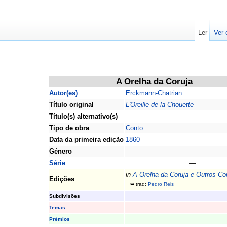
Ler
Ver 
A Orelha da Coruja
Autor(es)
Erckmann-Chatrian
Título original
L'Oreille de la Chouette
Título(s) alternativo(s)
—
Tipo de obra
Conto
Data da primeira edição
1860
Género
Série
—
in
A Orelha da Coruja e Outros Co
Edições
➥ trad:
Pedro Reis
Subdivisões
Temas
Prémios