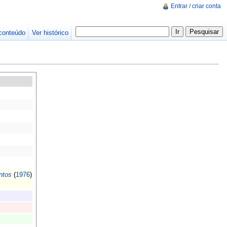
Entrar / criar conta
conteúdo
Ver histórico
ntos
(
1976
)