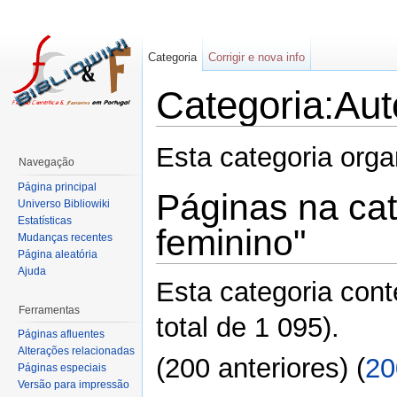
Categoria
Corrigir e nova info
Categoria:Aut
Esta categoria org
Navegação
Página principal
Páginas na cat
Universo Bibliowiki
Estatísticas
feminino"
Mudanças recentes
Página aleatória
Ajuda
Esta categoria con
Ferramentas
total de 1 095).
Páginas afluentes
Alterações relacionadas
(200 anteriores) (
20
Páginas especiais
Versão para impressão