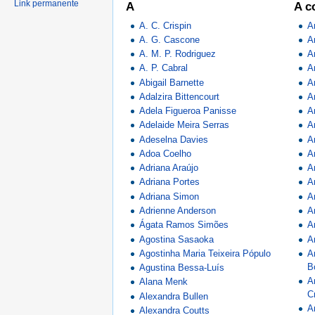
Link permanente
A
A c
A. C. Crispin
A
A. G. Cascone
A
A. M. P. Rodriguez
A
A. P. Cabral
A
Abigail Barnette
A
Adalzira Bittencourt
A
Adela Figueroa Panisse
A
Adelaide Meira Serras
A
Adeselna Davies
A
Adoa Coelho
A
Adriana Araújo
A
Adriana Portes
A
Adriana Simon
A
Adrienne Anderson
A
Ágata Ramos Simões
A
Agostina Sasaoka
A
Agostinha Maria Teixeira Pópulo
A
B
Agustina Bessa-Luís
A
Alana Menk
C
Alexandra Bullen
A
Alexandra Coutts