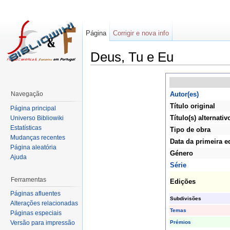
Página
Corrigir e nova info
Deus, Tu e Eu
Navegação
Autor(es)
Título original
Página principal
Título(s) alternativ
Universo Bibliowiki
Estatísticas
Tipo de obra
Mudanças recentes
Data da primeira e
Página aleatória
Género
Ajuda
Série
Ferramentas
Edições
Páginas afluentes
Subdivisões
Alterações relacionadas
Temas
Páginas especiais
Prémios
Versão para impressão