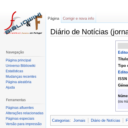
Página
Corrigir e nova info
Diário de Notícias (jorna
Navegação
Edito
Títul
Página principal
Tipo 
Universo Bibliowiki
Estatísticas
Edito
Mudanças recentes
ISSN
Página aleatória
Géne
Ajuda
Núme
Ferramentas
(ou nú
Páginas afluentes
Alterações relacionadas
Páginas especiais
Categorias
:
Jornais
Diário de Notícias
F
Versão para impressão