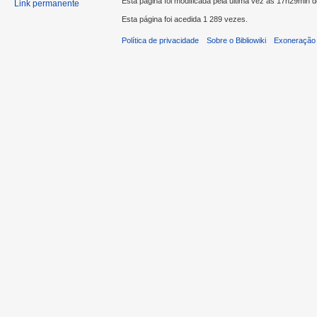
Esta página foi modificada pela última vez às 17h29min d
Link permanente
Esta página foi acedida 1 289 vezes.
Política de privacidade
Sobre o Bibliowiki
Exoneração 