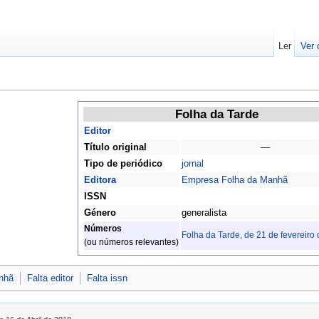
Ler
Ver 
Folha da Tarde
Editor
Título original
—
Tipo de periódico
jornal
Editora
Empresa Folha da Manhã
ISSN
Género
generalista
Números
Folha da Tarde, de 21 de fevereiro
(ou números relevantes)
nhã
Falta editor
Falta issn