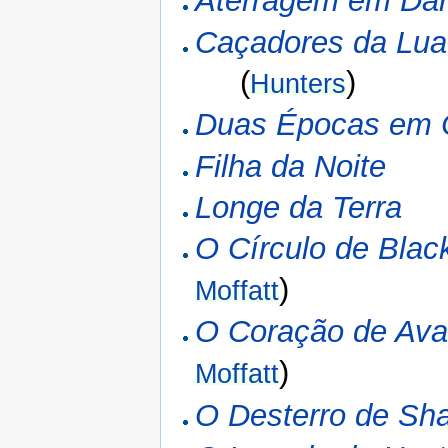
Aterragem em Dar
Caçadores da Lua
(
)
Hunters
Duas Épocas em C
Filha da Noite
Longe da Terra
O Círculo de Blac
)
Moffatt
O Coração de Ava
)
Moffatt
O Desterro de Sha