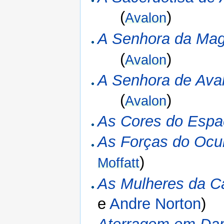
(
)
Avalon
A Senhora da Mag
(
)
Avalon
A Senhora de Ava
(
)
Avalon
As Cores do Espa
As Forças do Ocu
)
Moffatt
As Mulheres da C
e
Andre Norton
)