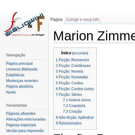
Página
Corrigir e nova info
Marion Zimme
Índice
[
esconder
]
Navegação
1
Ficção: Romances
Página principal
2
Ficção: Coletâneas
Universo Bibliowiki
3
Ficção: Novela
Estatísticas
4
Ficção: Noveletas
Mudanças recentes
5
Ficção: Contos
Página aleatória
6
Ficção: Contos curtos
Ajuda
7
Ficção: Séries
7.1
Autoria única
Ferramentas
7.2
Coautoria
7.3
Criação
Páginas afluentes
8
Não-ficção: Apêndice
Alterações relacionadas
9
Relacionados
Páginas especiais
Versão para impressão