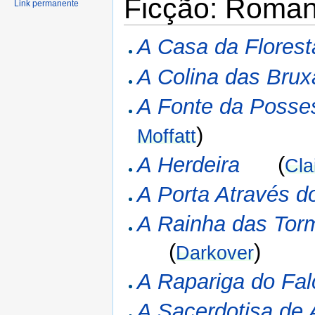
Ficção: Roma
Link permanente
A Casa da Florest
A Colina das Brux
A Fonte da Posse
)
Moffatt
A Herdeira
(
Cla
A Porta Através 
A Rainha das Tor
(
)
Darkover
A Rapariga do Fa
A Sacerdotisa de 