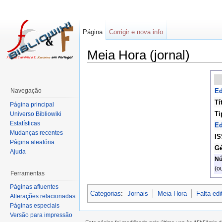
Página
Corrigir e nova info
Meia Hora (jornal)
Navegação
Ed
Tí
Página principal
Ti
Universo Bibliowiki
Estatísticas
Ed
Mudanças recentes
I
Página aleatória
Gé
Ajuda
N
(o
Ferramentas
Páginas afluentes
Categorias
:
Jornais
Meia Hora
Falta edi
Alterações relacionadas
Páginas especiais
Versão para impressão