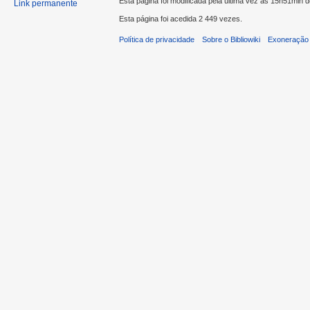
Esta página foi modificada pela última vez às 15h51min d
Link permanente
Esta página foi acedida 2 449 vezes.
Política de privacidade
Sobre o Bibliowiki
Exoneração 