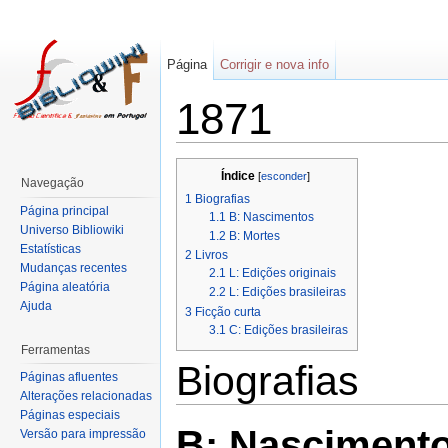
Página
Corrigir e nova info
1871
Índice
[
esconder
]
Navegação
1
Biografias
Página principal
1.1
B: Nascimentos
Universo Bibliowiki
1.2
B: Mortes
Estatísticas
2
Livros
Mudanças recentes
2.1
L: Edições originais
Página aleatória
2.2
L: Edições brasileiras
Ajuda
3
Ficção curta
3.1
C: Edições brasileiras
Ferramentas
Biografias
Páginas afluentes
Alterações relacionadas
Páginas especiais
B: Nasciment
Versão para impressão