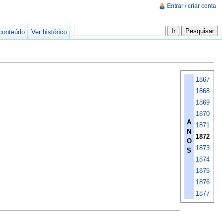
Entrar / criar conta
conteúdo
Ver histórico
1867
1868
1869
1870
A
1871
N
1872
O
1873
S
1874
1875
1876
1877