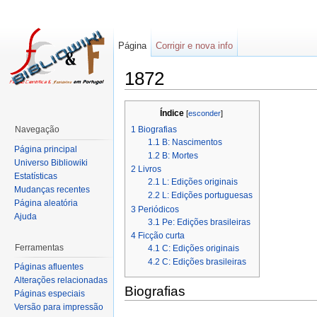
Página
Corrigir e nova info
1872
Índice
[
esconder
]
1
Biografias
Navegação
1.1
B: Nascimentos
Página principal
1.2
B: Mortes
Universo Bibliowiki
2
Livros
Estatísticas
2.1
L: Edições originais
Mudanças recentes
2.2
L: Edições portuguesas
Página aleatória
3
Periódicos
Ajuda
3.1
Pe: Edições brasileiras
4
Ficção curta
Ferramentas
4.1
C: Edições originais
4.2
C: Edições brasileiras
Páginas afluentes
Alterações relacionadas
Biografias
Páginas especiais
Versão para impressão