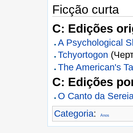
Ficção curta
C: Edições ori
A Psychological S
Tchyortogon
(Черт
The American's Ta
C: Edições po
O Canto da Serei
Categoria
:
Anos