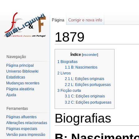
Página
Corrigir e nova info
1879
Índice
[
esconder
]
Navegação
1
Biografias
Página principal
1.1
B: Nascimentos
Universo Bibliowiki
2
Livros
Estatísticas
2.1
L: Edições originais
Mudanças recentes
2.2
L: Edições portuguesas
Página aleatória
3
Ficção curta
Ajuda
3.1
C: Edições originais
3.2
C: Edições portuguesas
Ferramentas
Biografias
Páginas afluentes
Alterações relacionadas
Páginas especiais
B: Nasciment
Versão para impressão