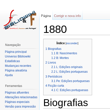
Página
Corrigir e nova info
1880
Índice
[
esconder
]
Navegação
1
Biografias
Página principal
1.1
B: Nascimentos
Universo Bibliowiki
1.2
B: Mortes
Estatísticas
2
Livros
Mudanças recentes
2.1
L: Edições originais
Página aleatória
2.2
L: Edições portuguesas
Ajuda
3
Periódicos
3.1
Pe: Edições portuguesas
4
Ficção curta
Ferramentas
4.1
C: Edições portuguesas
Páginas afluentes
Alterações relacionadas
Biografias
Páginas especiais
Versão para impressão