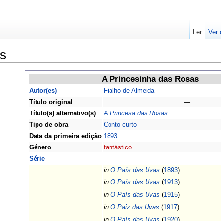
Ler
Ver 
as
A Princesinha das Rosas
Autor(es)
Fialho de Almeida
Título original
—
Título(s) alternativo(s)
A Princesa das Rosas
Tipo de obra
Conto curto
Data da primeira edição
1893
Género
fantástico
Série
—
in
O País das Uvas
(
1893
)
in
O País das Uvas
(
1913
)
in
O País das Uvas
(
1915
)
in
O Paiz das Uvas
(
1917
)
in
O País das Uvas
(
1920
)