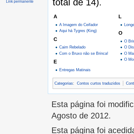
total de 14).
Link permanente
A
L
A Imagem do Ceifador
Longe
Aqui há Tygres (King)
O
C
O Bri
Caim Rebelado
O Dis
Com o Bruxo não se Brinca!
O Mai
O Moç
E
Entregas Matinais
Categorias
:
Contos curtos traduzidos
Cont
Esta página foi modifi
Agosto de 2012.
Esta página foi acedid