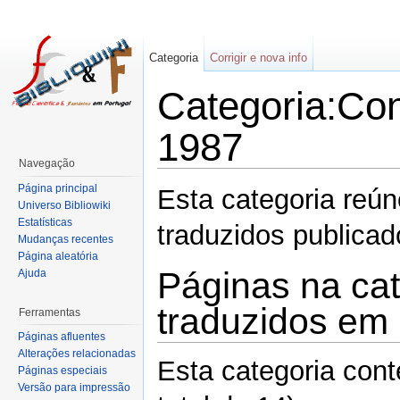
Categoria
Corrigir e nova info
Categoria:Con
1987
Navegação
Página principal
Esta categoria reú
Universo Bibliowiki
Estatísticas
traduzidos publica
Mudanças recentes
Página aleatória
Páginas na cat
Ajuda
traduzidos em
Ferramentas
Páginas afluentes
Alterações relacionadas
Esta categoria con
Páginas especiais
Versão para impressão