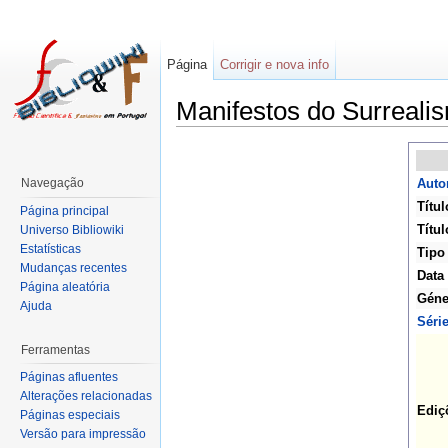
Página
Corrigir e nova info
Manifestos do Surreali
Navegação
Auto
Títul
Página principal
Títul
Universo Bibliowiki
Estatísticas
Tipo
Mudanças recentes
Data
Página aleatória
Géne
Ajuda
Séri
Ferramentas
Páginas afluentes
Alterações relacionadas
Ediç
Páginas especiais
Versão para impressão