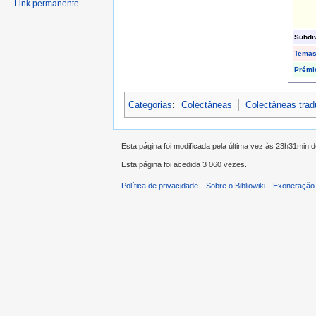
Link permanente
Subdi
Tema
Prémi
Categorias
:
Colectâneas
Colectâneas tra
Esta página foi modificada pela última vez às 23h31min d
Esta página foi acedida 3 060 vezes.
Política de privacidade
Sobre o Bibliowiki
Exoneração 